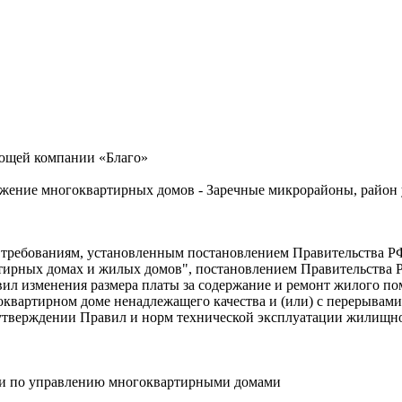
яющей компании «Благо»
ожение многоквартирных домов - Заречные микрорайоны, район
ебованиям, установленным постановлением Правительства РФ о
ирных домах и жилых домов", постановлением Правительства РФ
л изменения размера платы за содержание и ремонт жилого пом
оквартирном доме ненадлежащего качества и (или) с перерыва
б утверждении Правил и норм технической эксплуатации жилищн
ти по управлению многоквартирными домами